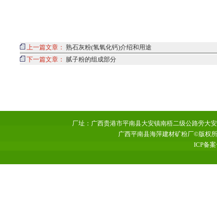
上一篇文章：
熟石灰粉(氢氧化钙)介绍和用途
下一篇文章：
腻子粉的组成部分
厂址：广西贵港市平南县大安镇南梧二级公路旁大安工业园区 
广西平南县海萍建材矿粉厂©版权所有 www
ICP备案