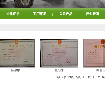
资质证书
|
工厂环境
|
公司产品
|
行业新闻
地税证
国税证
营业
3
项信息
1
/
1
页 首页 上一页 下一页 